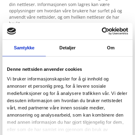
din nettleser. Informasjonen som lagres kan være
opplysninger om hvordan våre brukere har surfet på og
anvendt våre nettsider, og om hvilken nettleser de har
brukt.
Vi anvender statistikk om brukere og
trafikk/trafikkleverandører i aggregert form. Statistikken
Samtykke
Detaljer
Om
inneholder aldri noen form for personlig informasjon, alt
er anonymt. IP-adresser lagres ikke i vår database der vi
lagrer atferd på nettstedet, derfor kan informasjon om
deg som bruker aldri kobles sammen med din identitet.
Denne nettsiden anvender cookies
Din IP-adresse lagres av sikkerhetsmessige årsaker bare i
Vi bruker informasjonskapsler for å gi innhold og
de tilfeller du selv aktivt registrerer deg på nettstedet.
annonser et personlig preg, for å levere sosiale
Formål
mediefunksjoner og for å analysere trafikken vår. Vi deler
dessuten informasjon om hvordan du bruker nettstedet
Utvikle og forbedre nettstedet gjennom å forstå
vårt, med partnerne våre innen sosiale medier,
hvordan det anvendes.
annonsering og analysearbeid, som kan kombinere den
med annen informasjon du har gjort tilgjengelig for dem,
Beregne og rapportere brukerantall og trafikk.
eller som de har samlet inn gjennom din bruk av