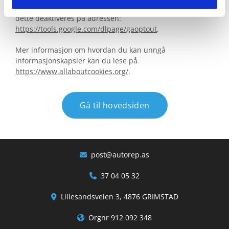
Hvis du ikke ønsker å bli sporet av Google Analytics kan
dette deaktiveres på adressen:
https://tools.google.com/dlpage/gaoptout
.
Mer informasjon om hvordan du kan unngå
informasjonskapsler kan du lese på
https://www.allaboutcookies.org/
.
Gå til hovedsiden
post@autorep.as

37 04 05 32

Lillesandsveien 3, 4876 GRIMSTAD

Orgnr 912 092 348
